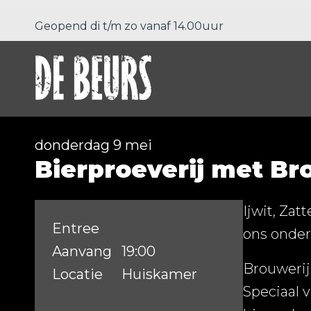
Geopend di t/m zo vanaf 14.00uur
donderdag 9 mei
Bierproeverij met Bro
Ijwit, Zat
Entree
ons onder
Aanvang
19:00
Brouwerij
Locatie
Huiskamer
Speciaal 