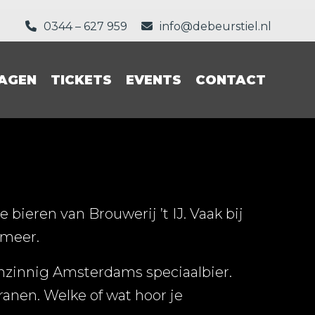
0344 – 627 959
info@debeurstiel.nl
AGEN
TICKETS
EVENTS
CONTACT
 bieren van Brouwerij ’t IJ. Vaak bij
 meer.
enzinnig Amsterdams speciaalbier.
ranen. Welke of wat hoor je