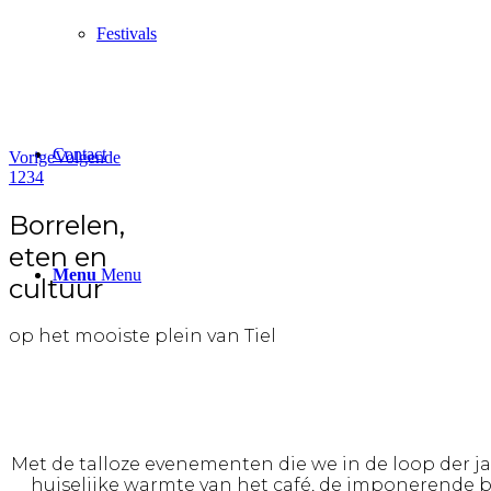
Festivals
Contact
Vorige
Volgende
1
2
3
4
Borrelen,
eten en
Menu
Menu
cultuur
op het mooiste plein van Tiel
Met de talloze evenementen die we in de loop der j
huiselijke warmte van het café, de imponerende 