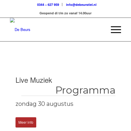
0344 – 627 959
info@debeurstiel.nl
Geopend di t/m zo vanaf 14.00uur
Live Muziek
Programma
Evenementen
zondag 30 augustus
Meer info