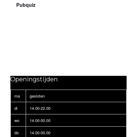
Pubquiz
Openingstijden
ma
gesloten
di
14.00-22.00
wo
14.00-00.00
do
14.00-00.00