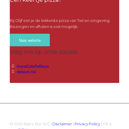
Bij Olijf eet je de lekkerste pizza van Tiel en omgeving.
Bezorgen en afhalen is ook mogelijk.
Naar website
Volg ons op onze socials
GrandCafeDeBeurs
debeurs.tiel
© 2022 Bistro Bar JUS |
Disclaimer
|
Privacy Policy
| Dit is