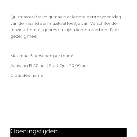
Quizmaster Bas Voigt maakt er iedere eerste woensdag
van de maand een muzikaal feestje van! Verschillende
muziek thema’s, genres en stijlen komen aan bod.. Doe
gezellig mee!
Maximaal 5 personen per team!
Aanvang 19.30 uur | Start Quiz 20.00 uur
Gratis deelname
Openingstijden