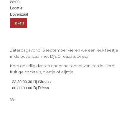
22:00
Locatie
Bovenzaal
Tickets
Zaterdagavond 16 september vieren we een leuk feestje
in de bovenzaal met Dj’s Gfreaxx & Difesa!
Kom gezellig dansen onder het genot van een lekkere
fruitige cocktails, biertje of wijntje!
22.30-00.30 Dj Gfreaxx
00.30-03.00 Dj Difesa
18+