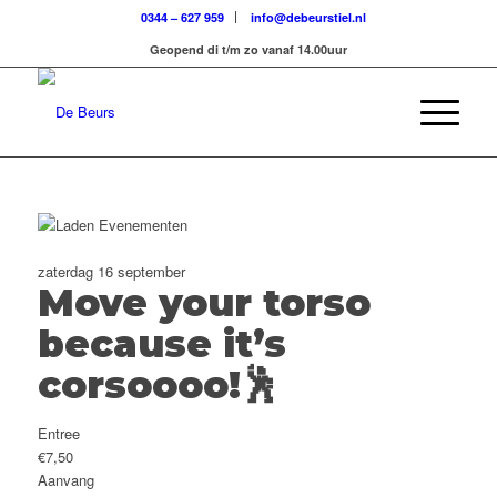
0344 – 627 959
info@debeurstiel.nl
Geopend di t/m zo vanaf 14.00uur
zaterdag 16 september
Move your torso
because it’s
corsoooo!🕺
Entree
€7,50
Aanvang