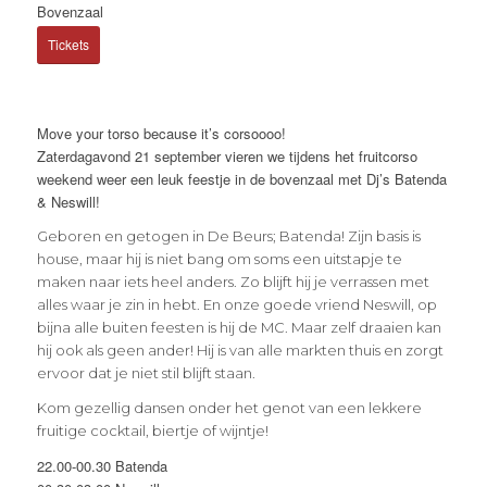
Bovenzaal
Tickets
Move your torso because it’s corsoooo!
Zaterdagavond 21 september vieren we tijdens het fruitcorso
weekend weer een leuk feestje in de bovenzaal met Dj’s Batenda
& Neswill!
Geboren en getogen in De Beurs; Batenda! Zijn basis is
house, maar hij is niet bang om soms een uitstapje te
maken naar iets heel anders. Zo blijft hij je verrassen met
alles waar je zin in hebt. En onze goede vriend Neswill, op
bijna alle buiten feesten is hij de MC. Maar zelf draaien kan
hij ook als geen ander! Hij is van alle markten thuis en zorgt
ervoor dat je niet stil blijft staan.
Kom gezellig dansen onder het genot van een lekkere
fruitige cocktail, biertje of wijntje!
22.00-00.30 Batenda