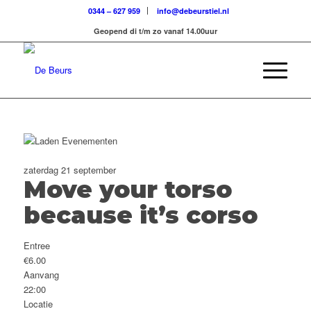
0344 – 627 959
info@debeurstiel.nl
Geopend di t/m zo vanaf 14.00uur
zaterdag 21 september
Move your torso
because it’s corso
Entree
€6.00
Aanvang
22:00
Locatie