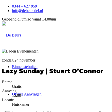
0344 – 627 959
info@debeurstiel.nl
Geopend di t/m zo vanaf 14.00uur
zondag 24 november
Binnenstebuiten
Lazy Sunday | Stuart O’Connor
Entree
Gratis
Aanvang
Offerte Aanvragen
15:00
Locatie
Huiskamer