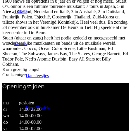
1600 shows en optredens in 8 jaar en er volgen er nog meer.. Stuart
O’Connor is een fulltime tourende muzikant: 7 tours in Japan, 5 in
Tickets
Nieuw-Zeeland, Nederland en Italië, 3 in Australië, 2 in Duitsland,
Frankrijk, Polen, Tsjechië, Oostenrijk, Thailand, Zuid-Korea en
talloze shows in het Verenigd Koninkrijk. Heel veel dus. En zondag
24 november ook in huiskamer De Beurs in Tiel! Hij speelde al drie
keer eerder in De Beurs.
Stuart (gitaar en zang) heeft het podia gedeeld en meegespeeld met
wonderbaarlijke muzikanten en bands uit de muzikale wereld,
Events
waaronder: Cocco, Ocean Color Scene, Little Bushman, Ed
Sheeran, The Subways, James Bay, The Staves, George Barnett, Ed
Tudor Pole, Ned’s Atomic Dustbin, Easy All Stars tot Billy
Cobham.
Kom gezellig langs!
Gratis entree
Dansfeestjes
Openingstijden
ma
gesloten
Live Muziek
di
14.00-22.00
wo
14.00-00.00
do
14.00-00.00
vr
14.00-02.00