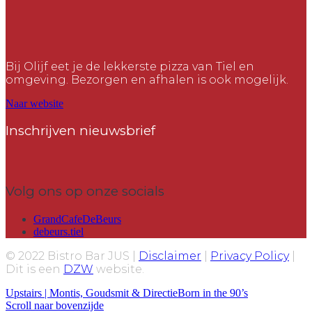
Bij Olijf eet je de lekkerste pizza van Tiel en
omgeving. Bezorgen en afhalen is ook mogelijk.
Naar website
Inschrijven nieuwsbrief
Volg ons op onze socials
GrandCafeDeBeurs
debeurs.tiel
© 2022 Bistro Bar JUS |
Disclaimer
|
Privacy Policy
|
Dit is een
DZW
website.
Upstairs | Montis, Goudsmit & Directie
Born in the 90’s
Scroll naar bovenzijde