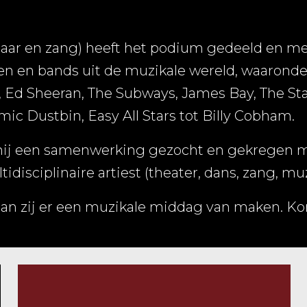
itaar en zang) heeft het podium gedeeld en 
n en bands uit de muzikale wereld, waaronder:
Ed Sheeran, The Subways, James Bay, The Stav
ic Dustbin, Easy All Stars tot Billy Cobham.
hij een samenwerking gezocht en gekregen met 
tidisciplinaire artiest (theater, dans, zang, muz
n zij er een muzikale middag van maken. Kom