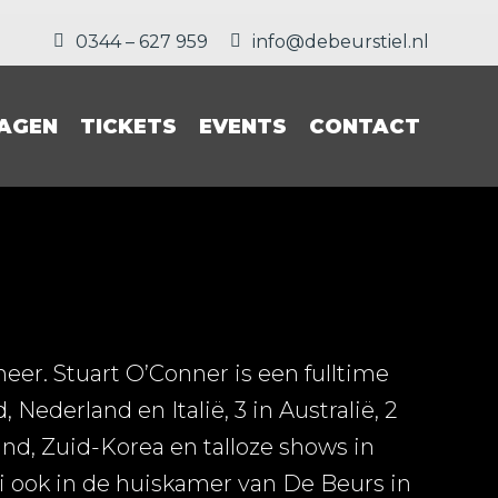
0344 – 627 959
info@debeurstiel.nl
AGEN
TICKETS
EVENTS
CONTACT
eer. Stuart O’Conner is een fulltime
Nederland en Italië, 3 in Australië, 2
land, Zuid-Korea en talloze shows in
li ook in de huiskamer van De Beurs in