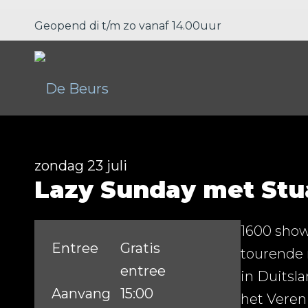
Geopend di t/m zo vanaf 14.00uur
zondag 23 juli
Lazy Sunday met Stu
1600 show
Entree
Gratis
tourende m
entree
in Duitsla
Aanvang
15:00
het Veren