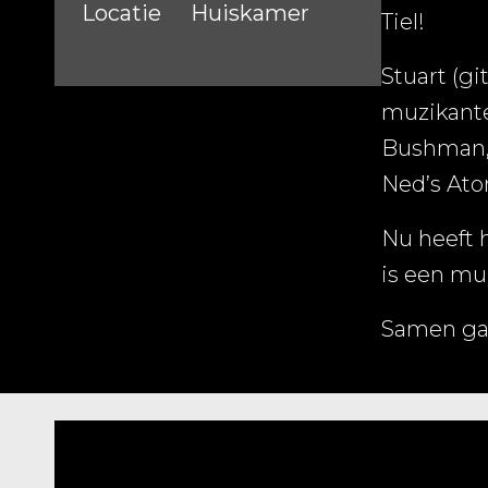
Locatie
Huiskamer
Tiel!
Stuart (g
muzikante
Bushman, 
Ned’s Atom
Nu heeft 
is een mul
Samen gaa