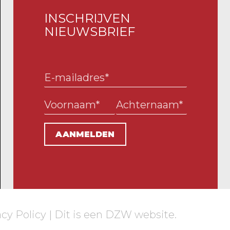
INSCHRIJVEN
NIEUWSBRIEF
acy Policy
| Dit is een
DZW
website.