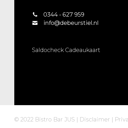
0344 - 627 959
info@debeurstiel.nl
Saldocheck Cadeaukaart
© 2022 Bistro Bar JUS |
Disclaimer
|
Priv