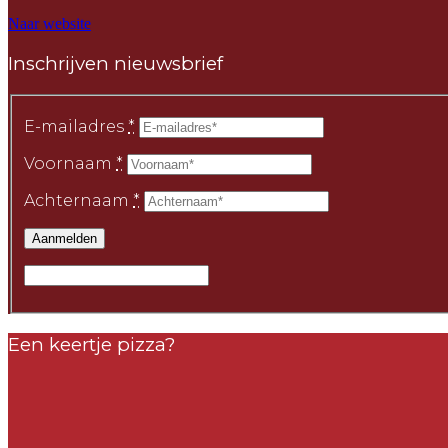
Naar website
Inschrijven nieuwsbrief
E-mailadres
*
Voornaam
*
Achternaam
*
Een keertje pizza?