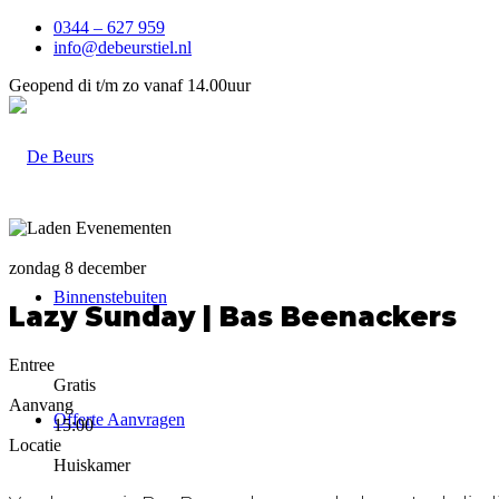
0344 – 627 959
info@debeurstiel.nl
Geopend di t/m zo vanaf 14.00uur
zondag 8 december
Binnenstebuiten
Lazy Sunday | Bas Beenackers
Entree
Gratis
Aanvang
Offerte Aanvragen
15:00
Locatie
Huiskamer