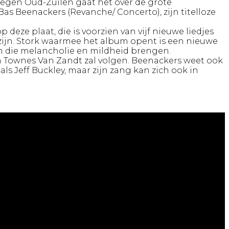
elegen Oud-Zuilen gaat het over de grote
Bas Beenackers (Revanche/ Concerto), zijn titelloze
eze plaat, die is voorzien van vijf nieuwe liedjes
 zijn. Stork waarmee het album opent is een nieuwe
en die melancholie en mildheid brengen.
van Townes Van Zandt zal volgen. Beenackers weet ook
als Jeff Buckley, maar zijn zang kan zich ook in