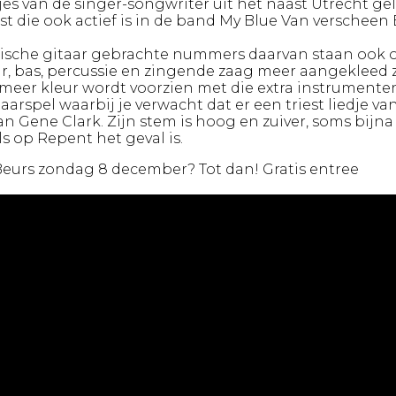
jes van de singer-songwriter uit het naast Utrecht g
st die ook actief is in de band My Blue Van verscheen 
tische gitaar gebrachte nummers daarvan staan ook op d
aar, bas, percussie en zingende zaag meer aangekleed
 meer kleur wordt voorzien met die extra instrument
aarspel waarbij je verwacht dat er een triest liedje 
n Gene Clark. Zijn stem is hoog en zuiver, soms bijna 
s op Repent het geval is.
 Beurs zondag 8 december? Tot dan! Gratis entree