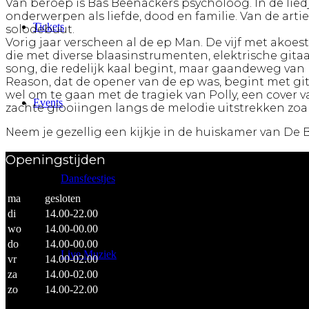
Van beroep is Bas Beenackers psycholoog. In de lied
onderwerpen als liefde, dood en familie. Van de artie
Tickets
solodebuut.
Vorig jaar verscheen al de ep Man. De vijf met akoes
die met diverse blaasinstrumenten, elektrische git
song, die redelijk kaal begint, maar gaandeweg van
Reason, dat de opener van de ep was, begint met git
wel om te gaan met de tragiek van Polly, een cover va
Events
zachte glooiingen langs de melodie uitstrekken zoal
Neem je gezellig een kijkje in de huiskamer van De
Openingstijden
Dansfeestjes
ma
gesloten
di
14.00-22.00
wo
14.00-00.00
do
14.00-00.00
Live Muziek
vr
14.00-02.00
za
14.00-02.00
zo
14.00-22.00