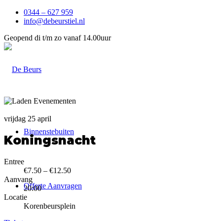
0344 – 627 959
info@debeurstiel.nl
Geopend di t/m zo vanaf 14.00uur
vrijdag 25 april
Binnenstebuiten
Koningsnacht
Entree
€7.50 – €12.50
Aanvang
Offerte Aanvragen
20:00
Locatie
Korenbeursplein