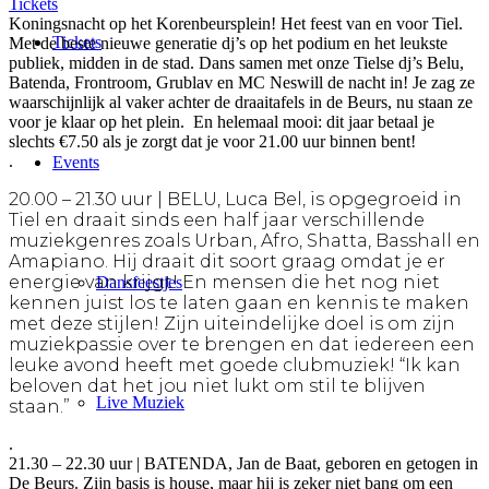
Tickets
Koningsnacht op het Korenbeursplein! Het feest van en voor Tiel.
Tickets
Met de beste nieuwe generatie dj’s op het podium en het leukste
publiek, midden in de stad. Dans samen met onze Tielse dj’s Belu,
Batenda, Frontroom, Grublav en MC Neswill de nacht in! Je zag ze
waarschijnlijk al vaker achter de draaitafels in de Beurs, nu staan ze
voor je klaar op het plein. En helemaal mooi: dit jaar betaal je
slechts €7.50 als je zorgt dat je voor 21.00 uur binnen bent!
.
Events
20.00 – 21.30 uur | BELU, Luca Bel, is opgegroeid in
Tiel en draait sinds een half jaar verschillende
muziekgenres zoals Urban, Afro, Shatta, Basshall en
Amapiano. Hij draait dit soort graag omdat je er
energie van krijgt! En mensen die het nog niet
Dansfeestjes
kennen juist los te laten gaan en kennis te maken
met deze stijlen! Zijn uiteindelijke doel is om zijn
muziekpassie over te brengen en dat iedereen een
leuke avond heeft met goede clubmuziek! “Ik kan
beloven dat het jou niet lukt om stil te blijven
Live Muziek
staan.”
.
21.30 – 22.30 uur | BATENDA, Jan de Baat, geboren en getogen in
De Beurs. Zijn basis is house, maar hij is zeker niet bang om een