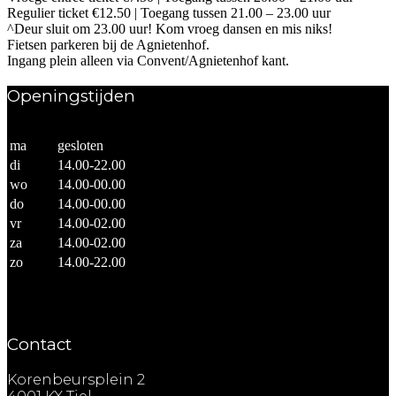
Regulier ticket €12.50 | Toegang tussen 21.00 – 23.00 uur
^Deur sluit om 23.00 uur! Kom vroeg dansen en mis niks!
Fietsen parkeren bij de Agnietenhof.
Ingang plein alleen via Convent/Agnietenhof kant.
Openingstijden
ma
gesloten
di
14.00-22.00
wo
14.00-00.00
do
14.00-00.00
vr
14.00-02.00
za
14.00-02.00
zo
14.00-22.00
Contact
Korenbeursplein 2