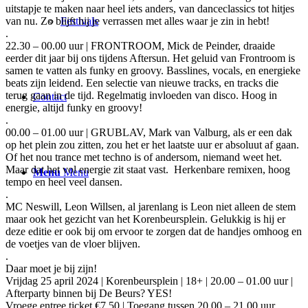
uitstapje te maken naar heel iets anders, van danceclassics tot hitjes
van nu. Zo blijft hij je verrassen met alles waar je zin in hebt!
Festivals
.
22.30 – 00.00 uur | FRONTROOM, Mick de Peinder, draaide
eerder dit jaar bij ons tijdens Aftersun. Het geluid van Frontroom is
samen te vatten als funky en groovy. Basslines, vocals, en energieke
beats zijn leidend. Een selectie van nieuwe tracks, en tracks die
terug gaan in de tijd. Regelmatig invloeden van disco. Hoog in
Contact
energie, altijd funky en groovy!
.
00.00 – 01.00 uur | GRUBLAV, Mark van Valburg, als er een dak
op het plein zou zitten, zou het er het laatste uur er absoluut af gaan.
Of het nou trance met techno is of andersom, niemand weet het.
Maar dat het vol energie zit staat vast. Herkenbare remixen, hoog
Menu
Menu
tempo en heel veel dansen.
.
MC Neswill, Leon Willsen, al jarenlang is Leon niet alleen de stem
maar ook het gezicht van het Korenbeursplein. Gelukkig is hij er
deze editie er ook bij om ervoor te zorgen dat de handjes omhoog en
de voetjes van de vloer blijven.
.
Daar moet je bij zijn!
Vrijdag 25 april 2024 | Korenbeursplein | 18+ | 20.00 – 01.00 uur |
Afterparty binnen bij De Beurs? YES!
Vroege entree ticket €7.50 | Toegang tussen 20.00 – 21.00 uur