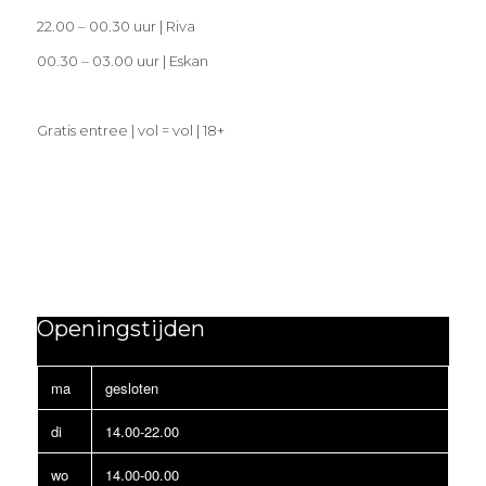
22.00 – 00.30 uur | Riva
00.30 – 03.00 uur | Eskan
Gratis entree | vol = vol | 18+
Openingstijden
ma
gesloten
di
14.00-22.00
wo
14.00-00.00