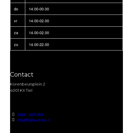
do
14.00-00.00
vr
14.00-02.00
za
14.00-02.00
zo
14.00-22.00
Contact
Korenbeursplein 2
4001 KX Tiel
0344 - 627 959
info@debeurstiel.nl