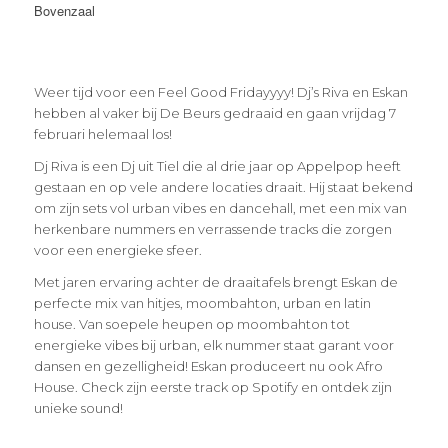
Bovenzaal
Weer tijd voor een Feel Good Fridayyyy! Dj’s Riva en Eskan
hebben al vaker bij De Beurs gedraaid en gaan vrijdag 7
februari helemaal los!
Dj Riva is een Dj uit Tiel die al drie jaar op Appelpop heeft
gestaan en op vele andere locaties draait. Hij staat bekend
om zijn sets vol urban vibes en dancehall, met een mix van
herkenbare nummers en verrassende tracks die zorgen
voor een energieke sfeer.
Met jaren ervaring achter de draaitafels brengt Eskan de
perfecte mix van hitjes, moombahton, urban en latin
house. Van soepele heupen op moombahton tot
energieke vibes bij urban, elk nummer staat garant voor
dansen en gezelligheid! Eskan produceert nu ook Afro
House. Check zijn eerste track op Spotify en ontdek zijn
unieke sound!